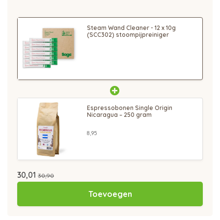
Steam Wand Cleaner - 12 x 10g
(SCC302) stoompijpreiniger
Espressobonen Single Origin
Nicaragua – 250 gram
8,95
30,01
30,90
Toevoegen