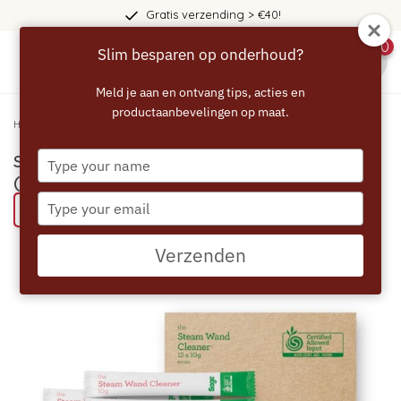
Gratis verzending > €40!
0
Slim besparen op onderhoud?
menu
Meld je aan en ontvang tips, acties en
productaanbevelingen op maat.
Home
/
SAGE Steam Wand Cleaner - 12 x 10g (SCC302) stoompijpreiniger
Type
SAGE Steam Wand Cleaner - 12 x 10g
your
(SCC302) stoompijpreiniger
name
Type
Bespaar 59% met een ECCELLENTE product
your
email
Verzenden